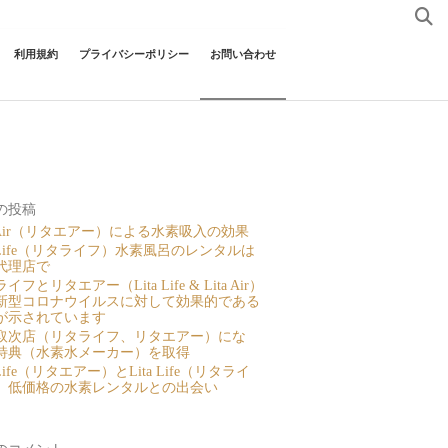
利用規約
プライバシーポリシー
お問い合わせ
の投稿
a Air（リタエアー）による水素吸入の効果
a Life（リタライフ）水素風呂のレンタルは
代理店で
イフとリタエアー（Lita Life & Lita Air）
新型コロナウイルスに対して効果的である
が示されています
取次店（リタライフ、リタエアー）にな
特典（水素水メーカー）を取得
a Life（リタエアー）とLita Life（リタライ
、低価格の水素レンタルとの出会い