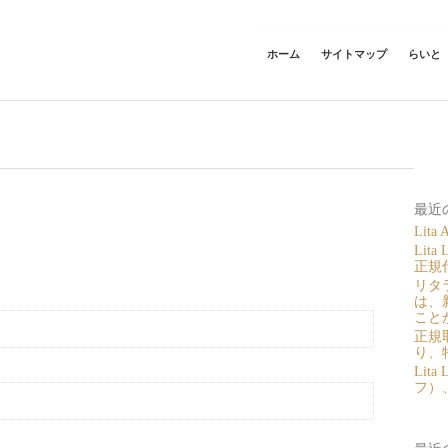
ホーム
サイトマップ
らいと
最近
Lit
Lit
正規
リタラ
は、
こと
正規
り、
Lit
フ）