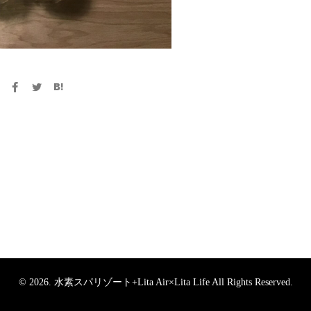
© 2026. 水素スパリゾート+Lita Air×Lita Life All Rights Reserved.